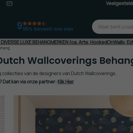
Veelgesteld
jd*
Veilig
(Achteraf)betalen
9
95% beveelt ons aan
J DIVERSE LUXE BEHANGMERKEN (oa. Arte, HookedOnWalls, Eij
Behang
Dutch Wallcoverings Behan
g collecties van de designers van Dutch Wallcoverings.
 Dat kan via onze partner:
Klik Hier