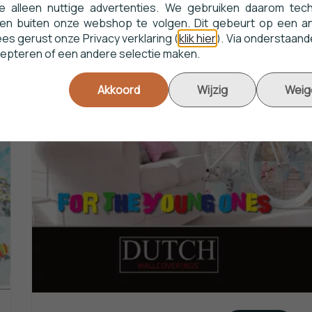
e alleen nuttige advertenties. We gebruiken daarom tec
en buiten onze webshop te volgen. Dit gebeurt op een a
s gerust onze Privacy verklaring (
klik hier
). Via onderstaand
cepteren of een andere selectie maken.
Akkoord
Wijzig
Weig