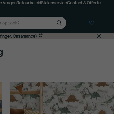
e Vragen
Retourbeleid
Stalenservice
Contact & Offerte
ffinger, Casamance)
g