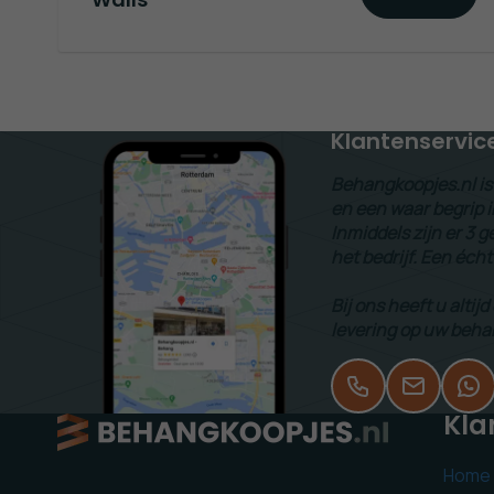
Walls
Klantenservic
Behangkoopjes.nl is 
en een waar begrip i
Inmiddels zijn er 3
het bedrijf. Een écht
Bij ons heeft u altijd
levering op uw beha
Kla
Home