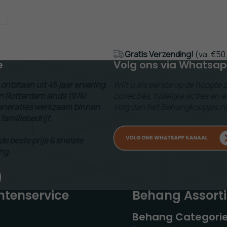
Gratis Verzending!
(va. €50
e
Volg ons via Whatsa
ontstaan uit 45 jaar ervaring
Wilt u als eerste op de hoogte 
n Rotterdam sinds 1974!
collecties, tijdelijke acties en
 generaties werkzaam binnen
Volg dan het Behangkoopjes.n
 familiebedrijf.
 de beste prijs & snelste
ng.
ntenservice
Behang Assort
Behang Categori