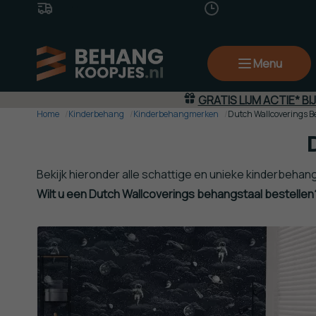
Gratis Verzending
(va. €50,-)
14 Dagen
Bedenkti
Menu
GRATIS LIJM ACTIE* BI
Home
Kinderbehang
Kinderbehangmerken
Dutch Wallcoverings 
Bekijk hieronder alle schattige en unieke kinderbehan
Wilt u een Dutch Wallcoverings behangstaal bestellen?