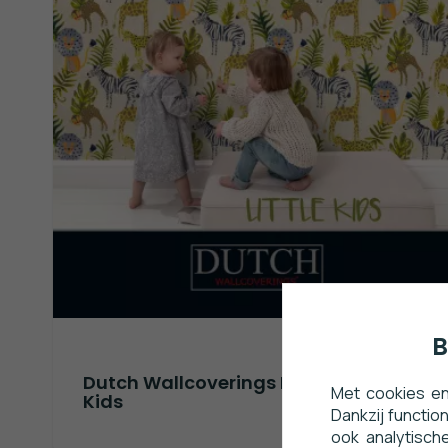
B
Dutch Wallcoverings Little
Met cookies en
Kids
Dankzij functio
ook analytisch