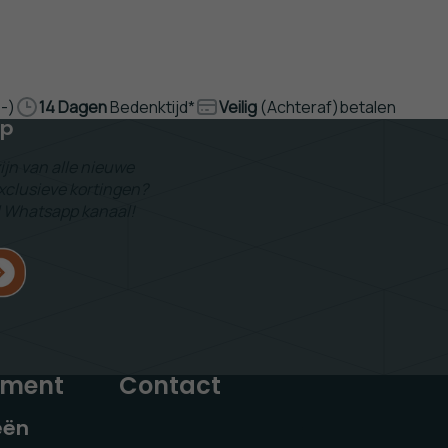
,-)
14 Dagen
Bedenktijd*
Veilig
(Achteraf)betalen
pp
zijn van alle nieuwe
 exclusieve kortingen?
l Whatsapp kanaal!
iment
Contact
eën
Behangkoopjes.nl (showroom)