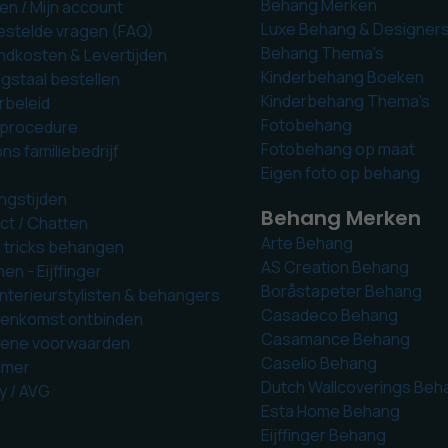
Behang Merken
en / Mijn account
Luxe Behang & Designer
estelde vragen (FAQ)
Behang Thema's
ndkosten & Levertijden
Kinderbehang Boeken
gstaal bestellen
Kinderbehang Thema's
rbeleid
Fotobehang
tprocedure
Fotobehang op maat
ns familiebedrijf
Eigen foto op behang
ngstijden
Behang Merken
ct / Chatten
Arte Behang
& tricks behangen
AS Creation Behang
n - Eijffinger
Boråstapeter Behang
Interieurstylisten & behangers
Casadeco Behang
enkomst ontbinden
Casamance Behang
ene voorwaarden
Caselio Behang
imer
Dutch Wallcoverings Beh
y / AVG
Esta Home Behang
Eijffinger Behang