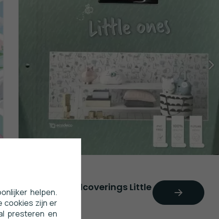
Dutch Wallcoverings Little
nlijker helpen.
Ones
 cookies zijn er
al presteren en