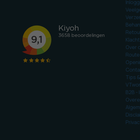
Inlogg
Veelg
Verze
Behan
Retou
Klach
Over o
Route
Openi
Conta
Tips 
VTwone
B2B - 
Overe
Algem
Discla
Privac