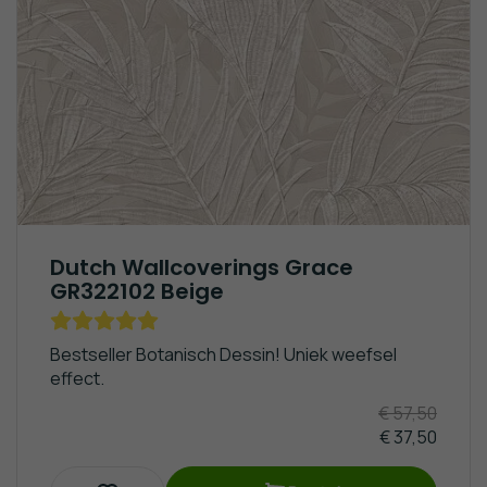
Noordwand
Strepen
Santorus
Behang
Behang
behang
Rasch
Hout
Texdecor
Behang
Behang
behang
Sanders
Schuimvinyl
Versace
en
Behang
Home
Sanders
behang
Goedkoop
Behang
Industrieel
Behang &
Dutch Wallcoverings Grace
Panelen
GR322102 Beige
Baksteen
Behang
Keuken
Bestseller Botanisch Dessin! Uniek weefsel
& Tegel
effect.
Behang
Renovatie /
€ 57,50
Glasweefsel
€ 37,50
Steiger -
Sloophout