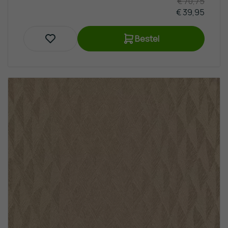
€ 70,75
€ 39,95
Bestel