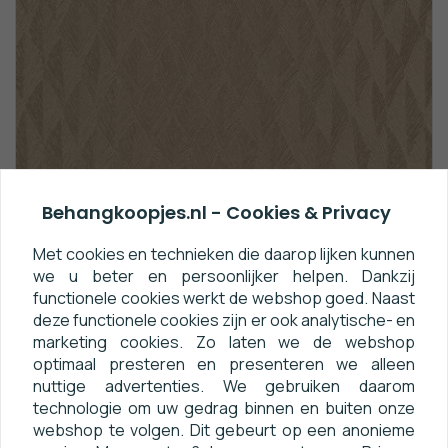
Behangkoopjes.nl - Cookies & Privacy
Met cookies en technieken die daarop lijken kunnen
we u beter en persoonlijker helpen. Dankzij
functionele cookies werkt de webshop goed. Naast
Dutch Wall Decor 10049-30 / HHP-
deze functionele cookies zijn er ook analytische- en
14930 / 1004930 Goud
marketing cookies. Zo laten we de webshop
optimaal presteren en presenteren we alleen
nuttige advertenties. We gebruiken daarom
Goud behang met subtiele glans.
technologie om uw gedrag binnen en buiten onze
€ 44,95
webshop te volgen. Dit gebeurt op een anonieme