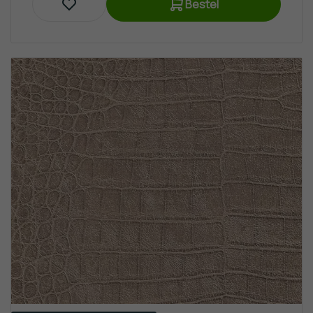
Bestel
Behang
Steen
Behang
Trendy
&
Modern
Behang
Van
Gogh
Behang
Zwart
Wit
Behang
Sterren
Behang
Behangranden
Flamingo
Behang