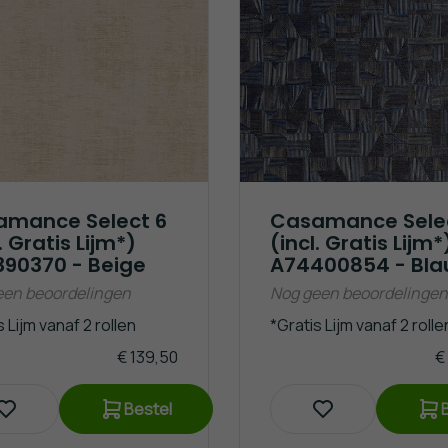
amance Select 6
Casamance Sele
. Gratis Lijm*)
(incl. Gratis Lijm*
90370 - Beige
A74400854 - Bl
een beoordelingen
Nog geen beoordelingen
 Lijm vanaf 2 rollen
*Gratis Lijm vanaf 2 rolle
€ 139,50
€
Bestel