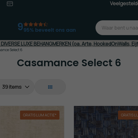
Veelgesteld
jd*
Veilig
(Achteraf)betalen
9
95% beveelt ons aan
J DIVERSE LUXE BEHANGMERKEN (oa. Arte, HookedOnWalls, Eij
nce Select 6
Casamance Select 6
GRATIS LIJM ACTIE*
GRATIS LI