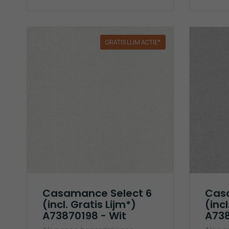
GRATIS LIJM ACTIE*
Casamance Select 6
Cas
(incl. Gratis Lijm*)
(incl
A73870198 - Wit
A738