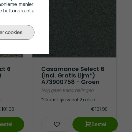
nonieme manier.
e buttons kunt u
er cookies
ct 6
Casamance Select 6
)
(incl. Gratis Lijm*)
A73900758 - Groen
Nog geen beoordelingen
n
*Gratis Lijm vanaf 2 rollen
 101,90
€ 101,90
Bestel
Bestel