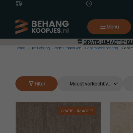
Gratis Verzending
(va. €50,-)
14 Dagen
Bedenkti
Menu
GRATIS LIJM ACTIE* BI
Home
Luxe Behang
Premiummerken
Casamance behang
Casama
Filter
GRATIS LIJM ACTIE*