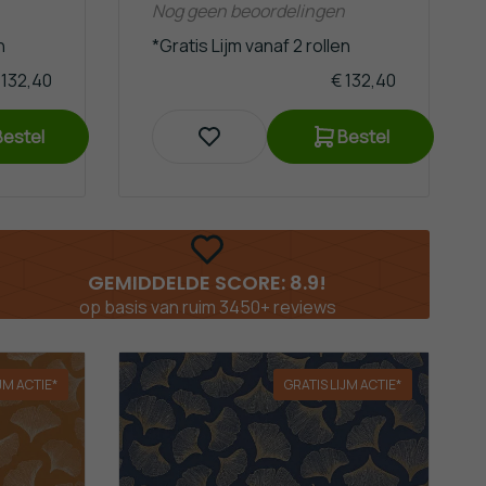
Nog geen beoordelingen
n
*Gratis Lijm vanaf 2 rollen
 132,40
€ 132,40
Bestel
Bestel
SNELLE LEVERING!
in Nederland & België
JM ACTIE*
GRATIS LIJM ACTIE*