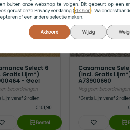
en buiten onze webshop te volgen. Dit gebeurt op een a
s gerust onze Privacy verklaring (
klik hier
). Via onderstaand
cepteren of een andere selectie maken.
Akkoord
Wijzig
Weig
amance Select 6
Casamance Sele
. Gratis Lijm*)
(incl. Gratis Lijm*
00464 - Geel
A73900660
een beoordelingen
Nog geen beoordelingen
 Lijm vanaf 2 rollen
*Gratis Lijm vanaf 2 rolle
€ 101,90
€
Bestel