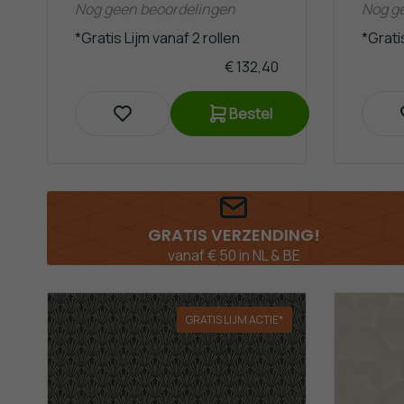
Nog geen beoordelingen
Nog g
*Gratis Lijm vanaf 2 rollen
*Gratis
€ 132,40
Bestel
14 DAGEN BEDENKTIJD*
Lees ons retourbeleid
GRATIS LIJM ACTIE*