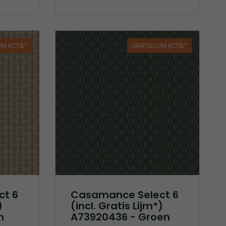
JM ACTIE*
GRATIS LIJM ACTIE*
ct 6
Casamance Select 6
)
(incl. Gratis Lijm*)
n
A73920436 - Groen