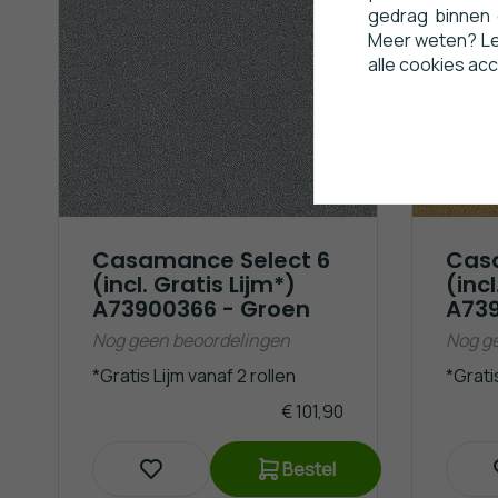
gedrag binnen 
Meer weten? Lee
alle cookies ac
Casamance Select 6
Cas
(incl. Gratis Lijm*)
(incl
A73900366 - Groen
A739
Nog geen beoordelingen
Nog g
*Gratis Lijm vanaf 2 rollen
*Gratis
€ 101,90
Bestel