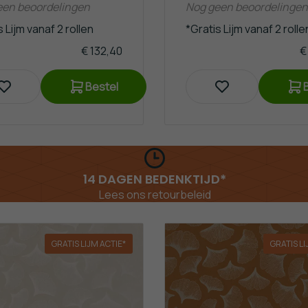
een beoordelingen
Nog geen beoordelingen
 Lijm vanaf 2 rollen
*Gratis Lijm vanaf 2 rolle
€ 132,40
€
Bestel
GEMIDDELDE SCORE: 8.9!
op basis van ruim 3450+ reviews
GRATIS LIJM ACTIE*
GRATIS LI