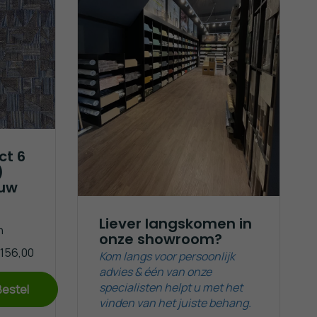
ct 6
)
auw
Liever langskomen in
n
onze showroom?
 156,00
Kom langs voor persoonlijk
advies & één van onze
specialisten helpt u met het
Bestel
vinden van het juiste behang.