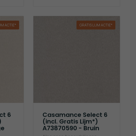
JM ACTIE*
GRATIS LIJM ACTIE*
ct 6
Casamance Select 6
)
(incl. Gratis Lijm*)
ge
A73870590 - Bruin