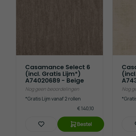
Casamance Select 6
Cas
(incl. Gratis Lijm*)
(incl
A74020689 - Beige
A743
Nog geen beoordelingen
Nog g
*Gratis Lijm vanaf 2 rollen
*Gratis
€ 140,10
Bestel