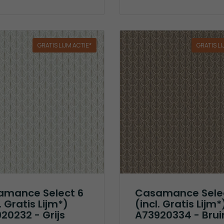
GRATIS LIJM ACTIE*
GRATIS LI
amance Select 6
Casamance Sele
. Gratis Lijm*)
(incl. Gratis Lijm*
20232 - Grijs
A73920334 - Brui