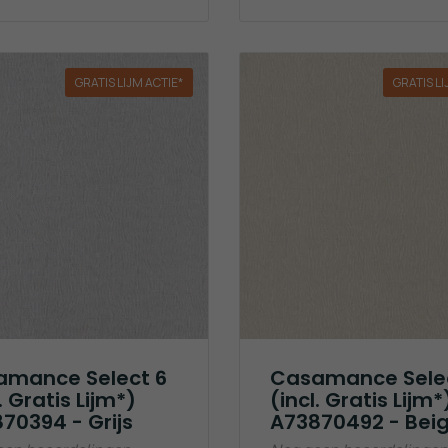
GRATIS LIJM ACTIE*
GRATIS LI
amance Select 6
Casamance Sele
. Gratis Lijm*)
(incl. Gratis Lijm*
70394 - Grijs
A73870492 - Bei