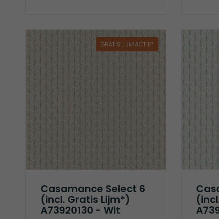
GRATIS LIJM ACTIE*
Casamance Select 6
Cas
(incl. Gratis Lijm*)
(incl
A73920130 - Wit
A739