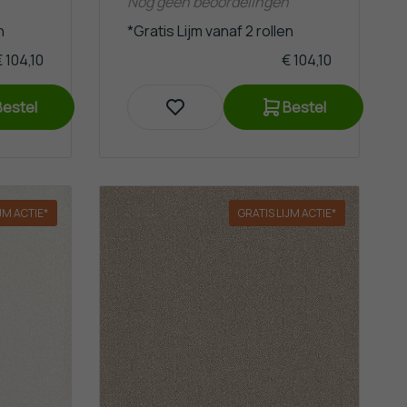
Nog geen beoordelingen
n
*Gratis Lijm vanaf 2 rollen
 104,10
€ 104,10
Bestel
Bestel
JM ACTIE*
GRATIS LIJM ACTIE*