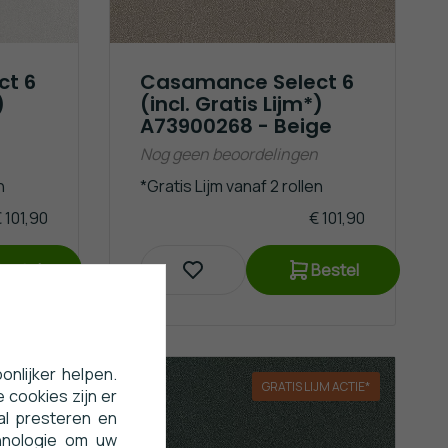
ct 6
Casamance Select 6
)
(incl. Gratis Lijm*)
A73900268 - Beige
Nog geen beoordelingen
n
*Gratis Lijm vanaf 2 rollen
 101,90
€ 101,90
Bestel
Bestel
nlijker helpen.
JM ACTIE*
GRATIS LIJM ACTIE*
 cookies zijn er
al presteren en
hnologie om uw