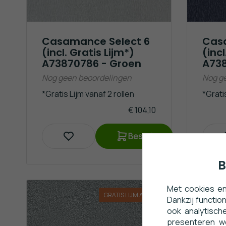
Casamance Select 6
Cas
(incl. Gratis Lijm*)
(incl
A73870786 - Groen
A738
Nog geen beoordelingen
Nog g
*Gratis Lijm vanaf 2 rollen
*Gratis
€ 104,10
Bestel
B
Met cookies en
GRATIS LIJM ACTIE*
Dankzij functio
ook analytisch
presenteren w