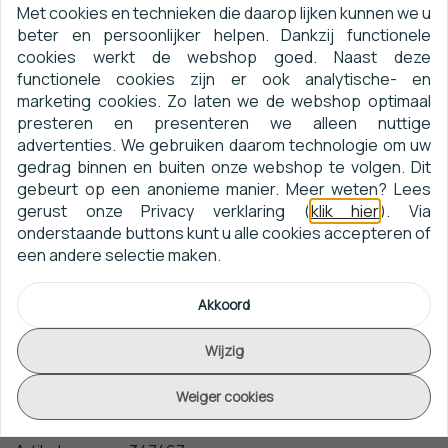
Met cookies en technieken die daarop lijken kunnen we u
beter en persoonlijker helpen. Dankzij functionele
Omschrijving & Specificaties
Beoordelingen
cookies werkt de webshop goed. Naast deze
Omschrijving & Specificaties
Productinformatie
functionele cookies zijn er ook analytische- en
marketing cookies. Zo laten we de webshop optimaal
Origin Wallcoverings Wunderkammer (Met Gratis Lijm!)
presteren en presenteren we alleen nuttige
347467
is een schitterend behang uit de Wunderkammer
advertenties. We gebruiken daarom technologie om uw
Behang collectie van Origin Wallcoverings.
gedrag binnen en buiten onze webshop te volgen. Dit
gebeurt op een anonieme manier. Meer weten? Lees
U heeft bij Behangkoopjes.nl altijd de beste prijs en de
gerust onze Privacy verklaring (
klik hier
). Via
snelste levering in Nederland & België!
onderstaande buttons kunt u alle cookies accepteren of
een andere selectie maken.
Gratis Lijm bij aankoop vanaf 2 rollen!
Akkoord
Specificaties
Wijzig
Naam: Origin Wallcoverings Wunderkammer (Met Gratis
Lijm!) 347467
Weiger cookies
Collectie: Wunderkammer