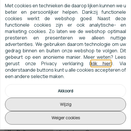
Eijffinger Museum 307338 (incl. Gratis Lijm*)
is een echte
Met cookies en technieken die daarop lijken kunnen we u
eyecatcher voor op de muur! Dit behang bevindt zich in
beter en persoonlijker helpen. Dankzij functionele
de collectie
Museum
van het Nederlandse behangmerk
cookies werkt de webshop goed. Naast deze
functionele cookies zijn er ook analytische- en
Eijffinger
.
marketing cookies. Zo laten we de webshop optimaal
presteren en presenteren we alleen nuttige
advertenties. We gebruiken daarom technologie om uw
Eijffinger Museum 307338 (incl.
gedrag binnen en buiten onze webshop te volgen. Dit
Naam:
Gratis Lijm*)
gebeurt op een anonieme manier. Meer weten? Lees
gerust onze Privacy verklaring (
klik hier
). Via
onderstaande buttons kunt u alle cookies accepteren of
Collectie:
Museum
een andere selectie maken.
Artikelnummer:
307338
Akkoord
Afmeting:
10m x 1m
Wijzig
Patroon:
nvt
Weiger cookies