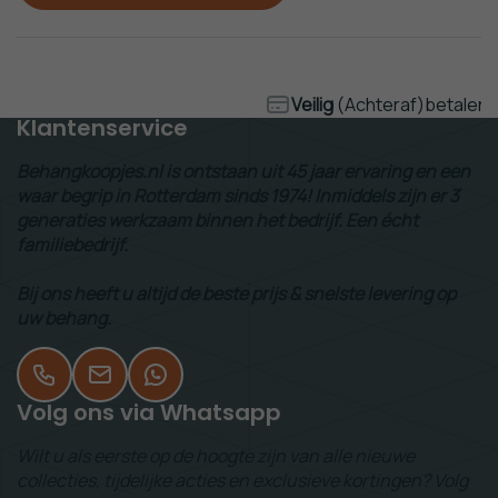
Veilig
(Achteraf)betalen
Klantenservice
Behangkoopjes.nl is ontstaan uit 45 jaar ervaring en een
waar begrip in Rotterdam sinds 1974! Inmiddels zijn er 3
generaties werkzaam binnen het bedrijf. Een écht
familiebedrijf.
Bij ons heeft u altijd de beste prijs & snelste levering op
uw behang.
Volg ons via Whatsapp
Wilt u als eerste op de hoogte zijn van alle nieuwe
collecties, tijdelijke acties en exclusieve kortingen? Volg