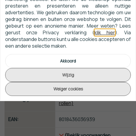
presteren en presenteren we alleen nuttige
advertenties. We gebruiken daarom technologie om uw
Collectie:
Golfe Du Bengale
gedrag binnen en buiten onze webshop te volgen. Dit
gebeurt op een anonieme manier. Meer weten? Lees
Artikelnummer:
B74252854
gerust onze Privacy verklaring (
klik hier
). Via
onderstaande buttons kunt u alle cookies accepteren of
een andere selectie maken.
Afmeting:
10m x 70cm
Akkoord
Patroon:
64cm
Wijzig
Kwaliteit:
Vliesbehang
Weiger cookies
*Gratis Toegevoegd! (Vanaf 2
Behanglijm:
rollen)
EAN:
8018436036939
(
Bekijk voorwaarden