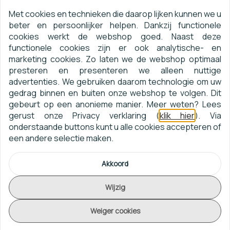
eyecatcher voor op de muur! Dit behang bevindt zich in
Met cookies en technieken die daarop lijken kunnen we u
beter en persoonlijker helpen. Dankzij functionele
de collectie
ESSENTIALS LUXOR
van het Belgische luxe
cookies werkt de webshop goed. Naast deze
behangmerk
Arte
.
functionele cookies zijn er ook analytische- en
marketing cookies. Zo laten we de webshop optimaal
presteren en presenteren we alleen nuttige
Arte ESSENTIALS LUXOR 19450
advertenties. We gebruiken daarom technologie om uw
Naam:
BENOE
gedrag binnen en buiten onze webshop te volgen. Dit
gebeurt op een anonieme manier. Meer weten? Lees
gerust onze Privacy verklaring (
klik hier
). Via
Collectie:
ESSENTIALS LUXOR
onderstaande buttons kunt u alle cookies accepteren of
een andere selectie maken.
Artikelnummer:
19450
Akkoord
Afmeting:
10 m x 70 cm
Wijzig
64 / 32 cm (verspringend
Patroon:
Weiger cookies
patroon)