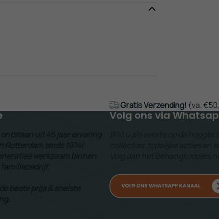
Gratis Verzending!
(va. €50
e
Volg ons via Whatsa
ontstaan uit 45 jaar ervaring
Wilt u als eerste op de hoogte 
n Rotterdam sinds 1974!
collecties, tijdelijke acties en
 generaties werkzaam binnen
Volg dan het Behangkoopjes.n
 familiebedrijf.
 de beste prijs & snelste
ng.