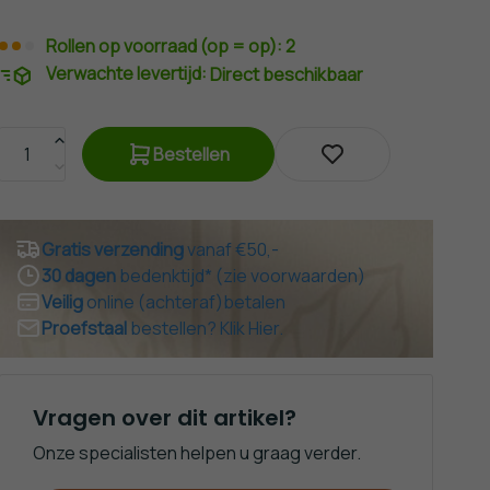
Rollen op voorraad (op = op): 2
Verwachte levertijd:
Direct beschikbaar
Bestellen
Gratis verzending
vanaf €50,-
30 dagen
bedenktijd* (zie voorwaarden)
Veilig
online (achteraf)betalen
Proefstaal
bestellen? Klik Hier.
Vragen over dit artikel?
Onze specialisten helpen u graag verder.