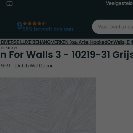
Veelgesteld
jd*
Veilig
(Achteraf)betalen
9
95% beveelt ons aan
J DIVERSE LUXE BEHANGMERKEN (oa. Arte, HookedOnWalls, Eij
19-31 Grijs
 For Walls 3 - 10219-31 Grij
19-31
Dutch Wall Decor