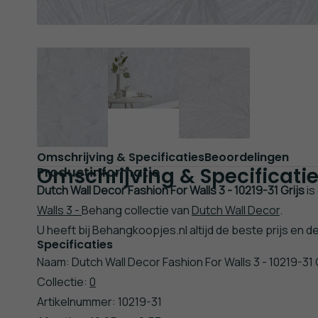
Omschrijving & Specificaties
Beoordelingen
Omschrijving & Specificati
Productinformatie
Dutch Wall Decor Fashion For Walls 3 - 10219-31 Grijs
is
Walls 3 -
Behang collectie van
Dutch Wall Decor
.
U heeft bij Behangkoopjes.nl altijd de beste prijs en d
Specificaties
Naam: Dutch Wall Decor Fashion For Walls 3 - 10219-31 
Collectie:
0
Artikelnummer: 10219-31