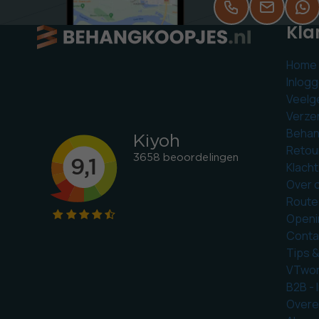
Kla
Home
Inlogg
Veelg
Verze
Behan
Retou
Klach
Over o
Route
Openi
Conta
Tips 
VTwone
B2B - 
Overe