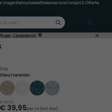
e Vragen
Retourbeleid
Stalenservice
Contact & Offerte
ffinger, Casamance)
s
Grijs
(Kleur)varianten
€
58,50
€
39,95
per rol
(incl. btw)