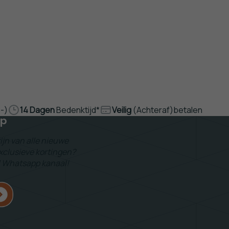
,-)
14 Dagen
Bedenktijd*
Veilig
(Achteraf)betalen
pp
zijn van alle nieuwe
 exclusieve kortingen?
l Whatsapp kanaal!