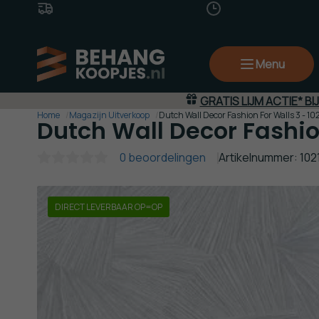
Gratis Verzending
(va. €50,-)
14 Dagen
Bedenkti
Menu
GRATIS LIJM ACTIE* BI
Home
Magazijn Uitverkoop
Dutch Wall Decor Fashion For Walls 3 - 102
Dutch Wall Decor Fashion
0 beoordelingen
Artikelnummer: 102
DIRECT LEVERBAAR OP=OP