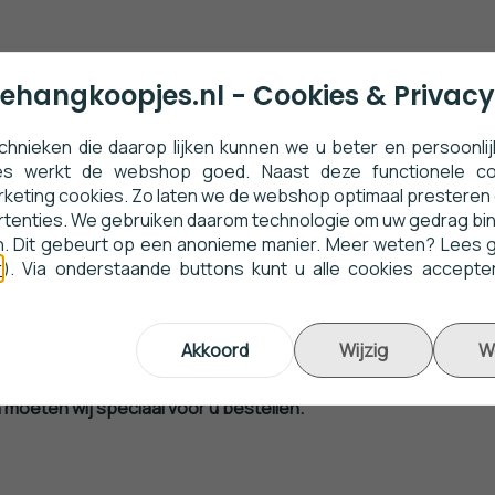
ehangkoopjes.nl - Cookies & Privacy
hnieken die daarop lijken kunnen we u beter en persoonlij
ies werkt de webshop goed. Naast deze functionele co
rketing cookies. Zo laten we de webshop optimaal prestere
ertenties. We gebruiken daarom technologie om uw gedrag bi
. Dit gebeurt op een anonieme manier. Meer weten? Lees g
type behang. Het is erg eenvoudig om te
r
). Via onderstaande buttons kunt u alle cookies accept
 lijm en het behang er dan droog tegenaan
unnen doorschijnen, bekijkt u daarom uw
ekerheid egaal wit met goedkope latex.
Akkoord
Wijzig
W
 moeten wij speciaal voor u bestellen.