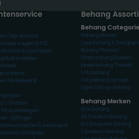
ntenservice
Behang Assort
Behang Categori
Behang Merken
en / Mijn account
Luxe Behang & Designer
estelde vragen (FAQ)
Behang Thema's
ndkosten & Levertijden
Kinderbehang Boeken
gstaal bestellen
Kinderbehang Thema's
rbeleid
Fotobehang
tprocedure
Fotobehang op maat
ns familiebedrijf
Eigen foto op behang
ngstijden
Behang Merken
ct / Chatten
Arte Behang
& tricks behangen
AS Creation Behang
n - Eijffinger
Boråstapeter Behang
Interieurstylisten & behangers
Casadeco Behang
enkomst ontbinden
Casamance Behang