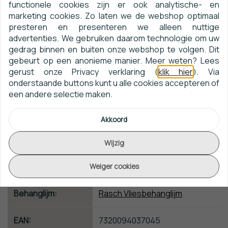
functionele cookies zijn er ook analytische- en
marketing cookies. Zo laten we de webshop optimaal
Boråstapeter Scandinavian
Naam:
presteren en presenteren we alleen nuttige
Designers III 1989
advertenties. We gebruiken daarom technologie om uw
gedrag binnen en buiten onze webshop te volgen. Dit
Collectie:
Scandinavian Designers III
gebeurt op een anonieme manier. Meer weten? Lees
gerust onze Privacy verklaring (
klik hier
). Via
onderstaande buttons kunt u alle cookies accepteren of
Artikelnummer:
1989
een andere selectie maken.
Afmeting:
10m x 53cm
Akkoord
Patroon:
3cm
Wijzig
Kwaliteit:
Vliesbehang
Weiger cookies
Behanglijm:
Rasch Vliesbehanglijm
EAN:
7320094037045