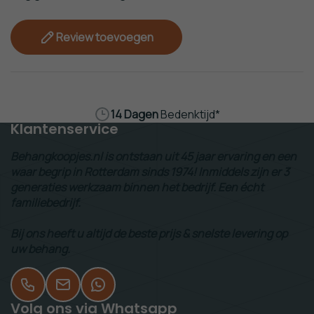
Review toevoegen
14 Dagen
Bedenktijd*
Klantenservice
Behangkoopjes.nl is ontstaan uit 45 jaar ervaring en een
waar begrip in Rotterdam sinds 1974! Inmiddels zijn er 3
generaties werkzaam binnen het bedrijf. Een écht
familiebedrijf.
Bij ons heeft u altijd de beste prijs & snelste levering op
uw behang.
Volg ons via Whatsapp