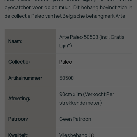
Behang
eyecatcher voor op de muur! Dit behang bevindt zich in
Steen
de collectie
Paleo
van het Belgische behangmerk
Arte
.
Behang
Trendy
&
Arte Paleo 50508 (incl. Gratis
Modern
Naam:
Lijm*)
Behang
Van
Gogh
Collectie:
Paleo
Behang
Zwart
Artikelnummer:
50508
Wit
Behang
90cm x 1m (Verkocht Per
Sterren
Afmeting:
Behang
strekkende meter)
Behangranden
Flamingo
Patroon:
Geen Patroon
Behang
Kwaliteit:
Vliesbehang