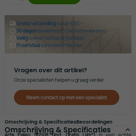
Noordwand
Strepen
Santorus
Behang
Behang
behang
Rasch
Hout
Texdecor
Gratis verzending
vanaf €50,-
Behang
Behang
behang
30 dagen
bedenktijd* (zie voorwaarden)
Sanders
Schuimvinyl
Versace
Veilig
online (achteraf)betalen
en
Behang
Home
Proefstaal
bestellen? Klik Hier.
Sanders
behang
Goedkoop
Behang
Industrieel
Behang &
Vragen over dit artikel?
Panelen
Onze specialisten helpen u graag verder.
Baksteen
Behang
Keuken
Neem contact op met een specialist
& Tegel
Behang
Renovatie /
Glasweefsel
Omschrijving & Specificaties
Beoordelingen
Omschrijving & Specificaties
Steiger -
Arte Paleo 50508 (incl. Gratis Lijm*)
is een echte
Sloophout