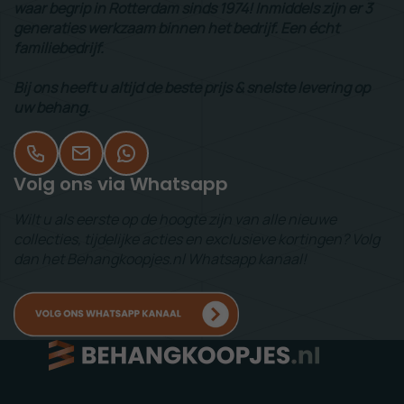
waar begrip in Rotterdam sinds 1974! Inmiddels zijn er 3
generaties werkzaam binnen het bedrijf. Een écht
familiebedrijf.
Bij ons heeft u altijd de beste prijs & snelste levering op
uw behang.
Volg ons via Whatsapp
Wilt u als eerste op de hoogte zijn van alle nieuwe
collecties, tijdelijke acties en exclusieve kortingen? Volg
dan het Behangkoopjes.nl Whatsapp kanaal!