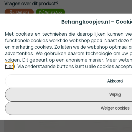
Vragen over dit product?
Behangkoopjes.nl - Cooki
Beoordelingen
Nog geen beoordelingen
Met cookies en technieken die daarop lijken kunnen we 
functionele cookies werkt de webshop goed. Naast deze fu
en marketing cookies. Zo laten we de webshop optimaal p
Review toevoegen
advertenties. We gebruiken daarom technologie om uw 
volgen. Dit gebeurt op een anonieme manier. Meer weten?
Gerelateerde artikelen
hier
). Via onderstaande buttons kunt u alle cookies accep
Akkoord
Wijzig
Weiger cookies