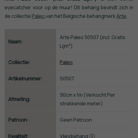
Behang
eyecatcher voor op de muur! Dit behang bevindt zich in
Steen
de collectie
Paleo
van het Belgische behangmerk
Arte
.
Behang
Trendy
&
Arte Paleo 50507 (incl. Gratis
Modern
Naam:
Lijm*)
Behang
Van
Gogh
Collectie:
Paleo
Behang
Zwart
Artikelnummer:
50507
Wit
Behang
90cm x 1m (Verkocht Per
Sterren
Afmeting:
Behang
strekkende meter)
Behangranden
Flamingo
Patroon:
Geen Patroon
Behang
Kwaliteit:
Vliesbehang