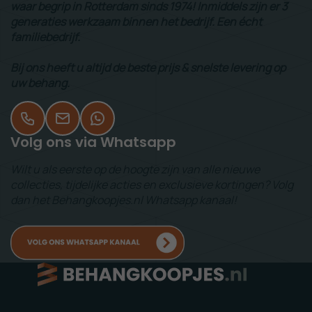
waar begrip in Rotterdam sinds 1974! Inmiddels zijn er 3
generaties werkzaam binnen het bedrijf. Een écht
familiebedrijf.
Bij ons heeft u altijd de beste prijs & snelste levering op
uw behang.
Volg ons via Whatsapp
Wilt u als eerste op de hoogte zijn van alle nieuwe
collecties, tijdelijke acties en exclusieve kortingen? Volg
dan het Behangkoopjes.nl Whatsapp kanaal!