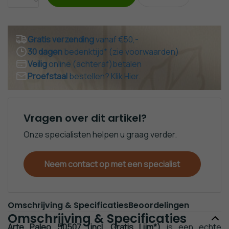
Noordwand
Strepen
Santorus
Behang
Behang
behang
Rasch
Hout
Texdecor
Gratis verzending
vanaf €50,-
Behang
Behang
behang
30 dagen
bedenktijd* (zie voorwaarden)
Sanders
Schuimvinyl
Versace
Veilig
online (achteraf)betalen
en
Behang
Home
Proefstaal
bestellen? Klik Hier.
Sanders
behang
Goedkoop
Behang
Industrieel
Behang &
Vragen over dit artikel?
Panelen
Onze specialisten helpen u graag verder.
Baksteen
Behang
Keuken
Neem contact op met een specialist
& Tegel
Behang
Renovatie /
Glasweefsel
Omschrijving & Specificaties
Beoordelingen
Omschrijving & Specificaties
Steiger -
Arte Paleo 50507 (incl. Gratis Lijm*)
is een echte
Sloophout