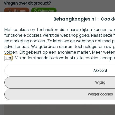
Vragen over dit product?
Behangkoopjes.nl - Cooki
Beoordelingen
Nog geen beoordelingen
Met cookies en technieken die daarop lijken kunnen we 
functionele cookies werkt de webshop goed. Naast deze fu
en marketing cookies. Zo laten we de webshop optimaal p
Review toevoegen
advertenties. We gebruiken daarom technologie om uw 
volgen. Dit gebeurt op een anonieme manier. Meer weten?
Gerelateerde artikelen
hier
). Via onderstaande buttons kunt u alle cookies accep
Akkoord
Wijzig
Weiger cookies