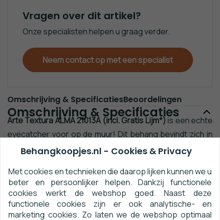
Behang
Vragen over dit artikel?
Steen
Onze specialisten helpen u graag verder.
Behang
Trendy
&
Neem contact op met een specialist
Modern
Behang
Van
Gogh
Omschrijving & Specificaties
Beoordelingen
Behang
Omschrijving & Specificaties
Zwart
Arte Textura ALMA 21013A (incl. Gratis Lijm*)
is een echte
Wit
eyecatcher voor op de muur! Dit behang bevindt zich in
Behang
de collectie
Textura ALMA
van het Belgische
Behangkoopjes.nl - Cookies & Privacy
Sterren
behangmerk
Arte
.
Behang
Met cookies en technieken die daarop lijken kunnen we u
Behangranden
beter en persoonlijker helpen. Dankzij functionele
Flamingo
cookies werkt de webshop goed. Naast deze
Arte Textura ALMA 21013A (incl.
Behang
Naam:
functionele cookies zijn er ook analytische- en
Gratis Lijm*)
marketing cookies. Zo laten we de webshop optimaal