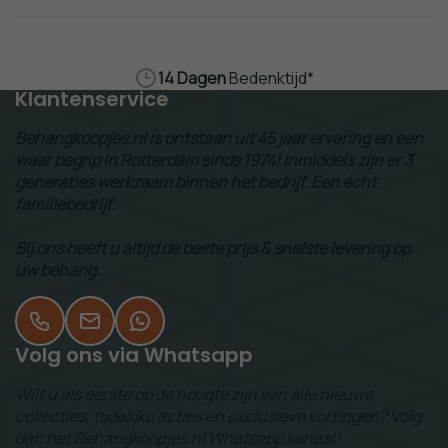
14 Dagen
Bedenktijd*
Klantenservice
Behangkoopjes.nl is ontstaan uit 45 jaar ervaring en een
waar begrip in Rotterdam sinds 1974! Inmiddels zijn er 3
generaties werkzaam binnen het bedrijf. Een écht
familiebedrijf.
Bij ons heeft u altijd de beste prijs & snelste levering op
uw behang.
Volg ons via Whatsapp
Wilt u als eerste op de hoogte zijn van alle nieuwe
collecties, tijdelijke acties en exclusieve kortingen? Volg
dan het Behangkoopjes.nl Whatsapp kanaal!