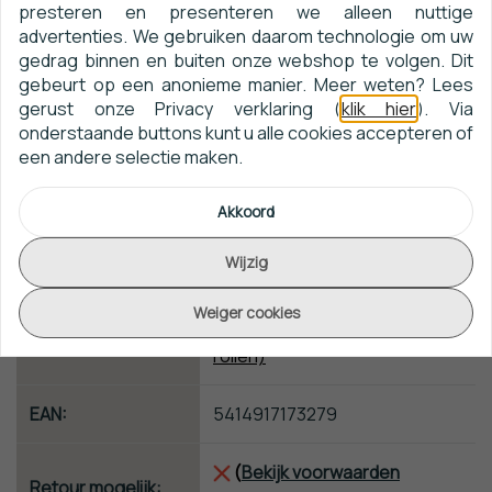
presteren en presenteren we alleen nuttige
Collectie:
Textura ALMA
advertenties. We gebruiken daarom technologie om uw
gedrag binnen en buiten onze webshop te volgen. Dit
gebeurt op een anonieme manier. Meer weten? Lees
Artikelnummer:
21013A
gerust onze Privacy verklaring (
klik hier
). Via
onderstaande buttons kunt u alle cookies accepteren of
Afmeting:
10m x 100cm
een andere selectie maken.
Patroon:
Rechte aanzet 5,10cm
Akkoord
Wijzig
Kwaliteit:
Vliesbehang
Weiger cookies
*Gratis Toegevoegd! (Vanaf 2
Behanglijm:
rollen)
EAN:
5414917173279
(
Bekijk voorwaarden
Retour mogelijk: